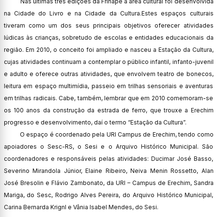
Nas últimas três edições da Frinape a área cultural foi desenvolvida
na Cidade do Livro e na Cidade da Cultura.Estes espaços culturais
tiveram como um dos seus principais objetivos oferecer atividades
lúdicas às crianças, sobretudo de escolas e entidades educacionais da
região. Em 2010, o conceito foi ampliado e nasceu a Estação da Cultura,
cujas atividades continuam a contemplar o público infantil, infanto-juvenil
e adulto e oferece outras atividades, que envolvem teatro de bonecos,
leitura em espaço multimídia, passeio em trilhas sensoriais e aventuras
em trilhas radicais. Cabe, também, lembrar que em 2010 comemoram-se
os 100 anos da construção da estrada de ferro, que trouxe a Erechim
progresso e desenvolvimento, daí o termo “Estação da Cultura”.
O espaço é coordenado pela URI Campus de Erechim, tendo como
apoiadores o Sesc-RS, o Sesi e o Arquivo Histórico Municipal. São
coordenadores e responsáveis pelas atividades: Ducimar José Basso,
Severino Mirandola Júnior, Elaine Ribeiro, Neiva Menin Rossetto, Alan
José Bresolin e Flávio Zambonato, da URI – Campus de Erechim, Sandra
Mariga, do Sesc, Rodrigo Alves Pereira, do Arquivo Histórico Municipal,
Carina Bernarda Krignl e Vânia Isabel Mendes, do Sesi.