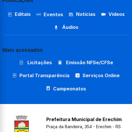
Publicações
Editais
Notícias
Vídeos
Eventos
Áudios
Mais acessados
Licitações
Emissão NFSe/CFSe
Portal Transparência
Serviços Online
Campeonatos
Prefeitura Municipal de Erechim
Praça da Bandeira, 354 - Erechim - RS