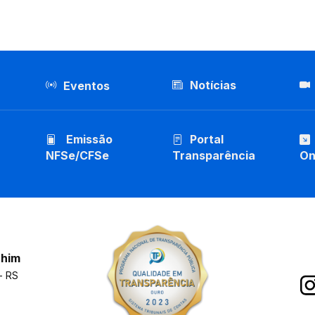
Notícias
Eventos
Emissão
Portal
NFSe/CFSe
Transparência
On
chim
- RS