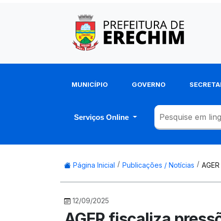
MUNICÍPIO
GOVERNO
SECRETA
Serviços Online
Página Inicial
Publicações / Notícias
AGER 
12/09/2025
AGER fiscaliza press