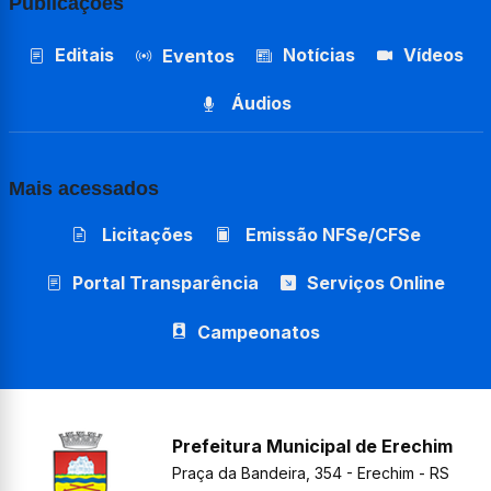
Publicações
Editais
Notícias
Vídeos
Eventos
Áudios
Mais acessados
Licitações
Emissão NFSe/CFSe
Portal Transparência
Serviços Online
Campeonatos
Prefeitura Municipal de Erechim
Praça da Bandeira, 354 - Erechim - RS