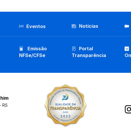
Notícias
Eventos
Emissão
Portal
NFSe/CFSe
Transparência
On
chim
- RS