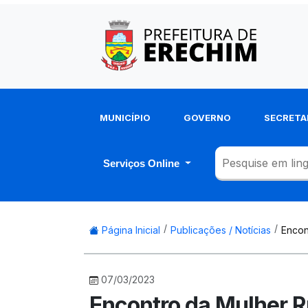
MUNICÍPIO
GOVERNO
SECRETA
Serviços Online
Página Inicial
Publicações / Notícias
Encon
07/03/2023
Encontro da Mulher R