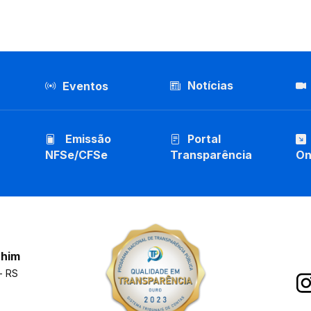
Notícias
Eventos
Emissão
Portal
NFSe/CFSe
Transparência
On
chim
- RS