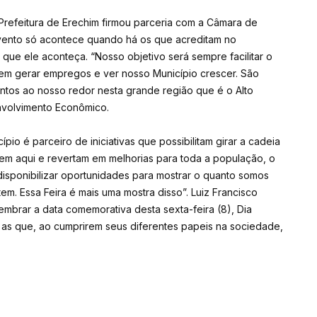
a Prefeitura de Erechim firmou parceria com a Câmara de
 evento só acontece quando há os que acreditam no
ue ele aconteça. “Nosso objetivo será sempre facilitar o
em gerar empregos e ver nosso Município crescer. São
antos ao nosso redor nesta grande região que é o Alto
envolvimento Econômico.
o é parceiro de iniciativas que possibilitam girar a cadeia
uem aqui e revertam em melhorias para toda a população, o
disponibilizar oportunidades para mostrar o quanto somos
m. Essa Feira é mais uma mostra disso”. Luiz Francisco
embrar a data comemorativa desta sexta-feira (8), Dia
s as que, ao cumprirem seus diferentes papeis na sociedade,