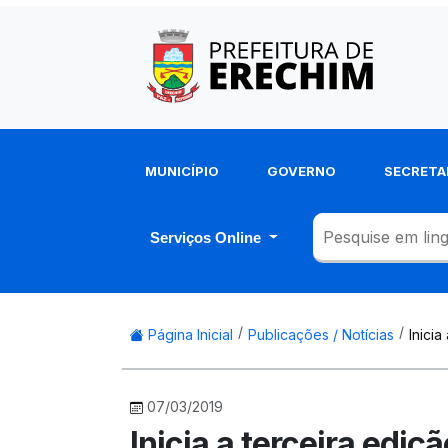
MUNICÍPIO
GOVERNO
SECRETA
Serviços Online
Página Inicial
Publicações / Notícias
Inicia
07/03/2019
Inicia a terceira ediç