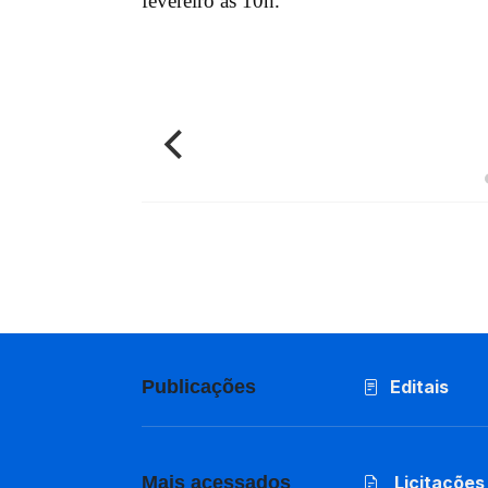
fevereiro às 10h.
Publicações
Editais
Mais acessados
Licitações