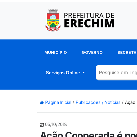
MUNICÍPIO
GOVERNO
SECRETA
Serviços Online
Página Inicial
Publicações / Notícias
Ação 
05/10/2018
Ação Cooperada é pon