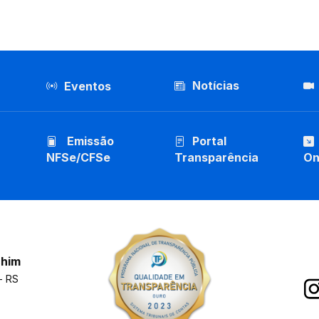
Notícias
Eventos
Emissão
Portal
NFSe/CFSe
Transparência
On
chim
- RS