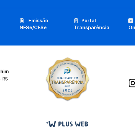
Emissão
Portal
NFSe/CFSe
Transparência
On
chim
- RS