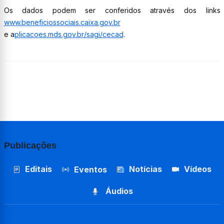
Os dados podem ser conferidos através dos links
www.beneficiossociais.caixa.gov.br
e a
plicacoes.mds.gov.br/sagi/cecad
.
Publicações
Editais
Notícias
Vídeos
Eventos
Áudios