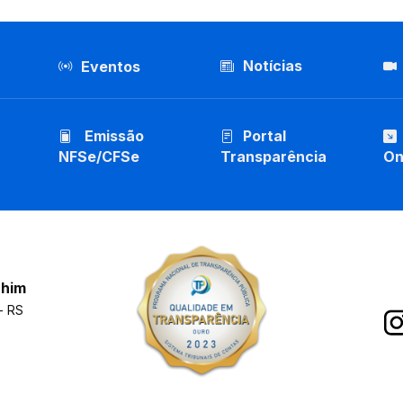
Notícias
Eventos
Emissão
Portal
NFSe/CFSe
Transparência
On
chim
- RS