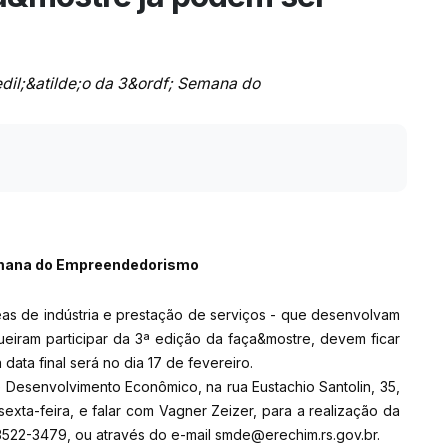
dil;&atilde;o da 3&ordf; Semana do
emana do Empreendedorismo
s de indústria e prestação de serviços - que desenvolvam
ueiram participar da 3ª edição da faça&mostre, devem ficar
 data final será no dia 17 de fevereiro.
Desenvolvimento Econômico, na rua Eustachio Santolin, 35,
sexta-feira, e falar com Vagner Zeizer, para a realização da
 3522-3479, ou através do e-mail smde@erechim.rs.gov.br.