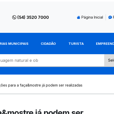
(54) 3520 7000
Página Inicial
RIAS MUNICIPAIS
CIDADÃO
TURISTA
EMPREEN
ições para a faça&mostre já podem ser realizadas
ça&mostre já podem ser