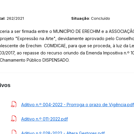
tal
: 262/2021
Situação
: Concluído
ceria a ser firmada entre o MUNICÍPIO DE ERECHIM e a ASSOCIA
projeto "Expressão na Arte", devidamente aprovado pelo Conselho 
lescente de Erechim COMDICAE, para que se proceda, à luz da Lei n
03/2017, ao repasse do recurso oriundo da Emenda Impositiva n.º 1
Chamamento Público DISPENSADO.
ivos
Aditivo n.º 004-2022 - Prorroga o prazo de Vigência.pdf
Aditivo n.º 011-2022.pdf
Aditivo n.º 028-2022 - Altera Gestores.pdf