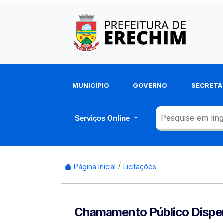
MUNICÍPIO
GOVERNO
SECRETA
Serviços Online
Página Inicial
Licitações
Chamamento Público Dispens