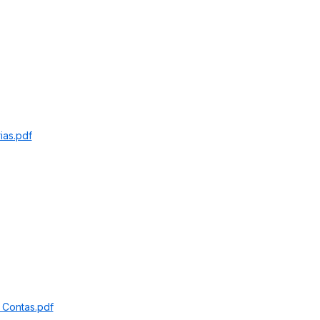
ias.pdf
 Contas.pdf