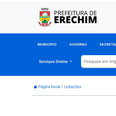
MUNICÍPIO
GOVERNO
SECRETA
Serviços Online
Página Inicial
Licitações