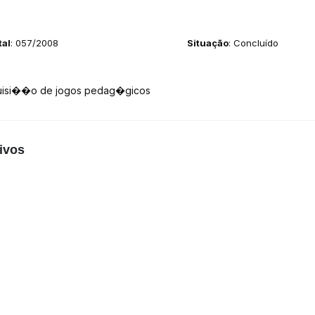
tal
: 057/2008
Situação
: Concluído
uisi��o de jogos pedag�gicos
ivos