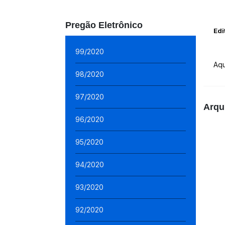
Pregão Eletrônico
Edi
99/2020
Aq
98/2020
97/2020
Arqu
96/2020
95/2020
94/2020
93/2020
92/2020