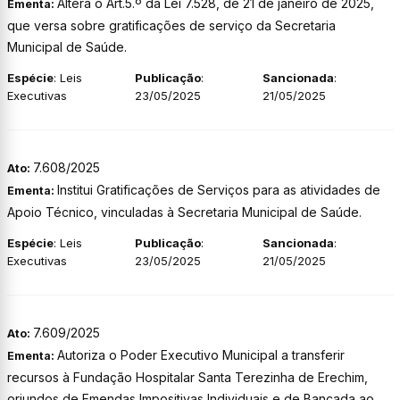
Altera o Art.5.º da Lei 7.528, de 21 de janeiro de 2025,
Ementa:
que versa sobre gratificações de serviço da Secretaria
Municipal de Saúde.
Espécie
: Leis
Publicação
:
Sancionada
:
Executivas
23/05/2025
21/05/2025
7.608/2025
Ato:
Institui Gratificações de Serviços para as atividades de
Ementa:
Apoio Técnico, vinculadas à Secretaria Municipal de Saúde.
Espécie
: Leis
Publicação
:
Sancionada
:
Executivas
23/05/2025
21/05/2025
7.609/2025
Ato:
Autoriza o Poder Executivo Municipal a transferir
Ementa:
recursos à Fundação Hospitalar Santa Terezinha de Erechim,
oriundos de Emendas Impositivas Individuais e de Bancada ao