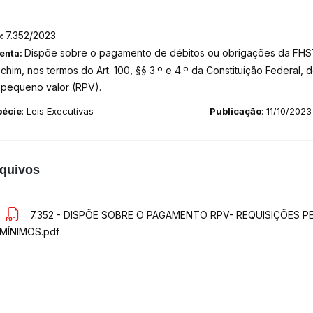
7.352/2023
o:
Dispõe sobre o pagamento de débitos ou obrigações da FHST
enta:
chim, nos termos do Art. 100, §§ 3.º e 4.º da Constituição Federal,
 pequeno valor (RPV).
pécie
: Leis Executivas
Publicação
: 11/10/2023
quivos
7.352 - DISPÕE SOBRE O PAGAMENTO RPV- REQUISIÇÕES P
MÍNIMOS.pdf