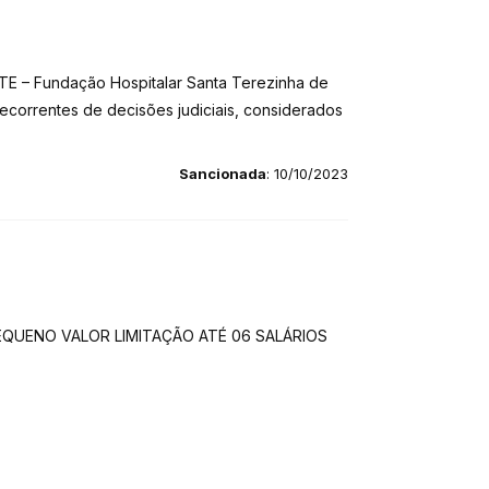
E – Fundação Hospitalar Santa Terezinha de
 decorrentes de decisões judiciais, considerados
Sancionada
: 10/10/2023
EQUENO VALOR LIMITAÇÃO ATÉ 06 SALÁRIOS