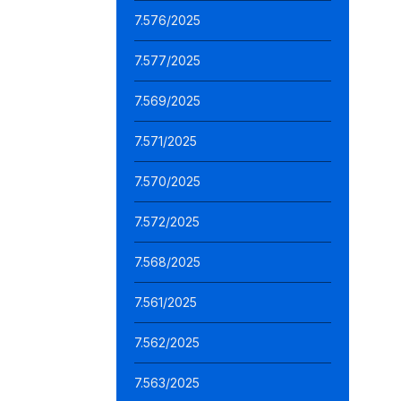
7.576/2025
7.577/2025
7.569/2025
7.571/2025
7.570/2025
7.572/2025
7.568/2025
7.561/2025
7.562/2025
7.563/2025