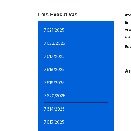
Leis Executivas
At
Em
Ere
7.621/2025
de
7.622/2025
Es
7.617/2025
7.618/2025
Ar
7.619/2025
7.620/2025
7.614/2025
7.615/2025