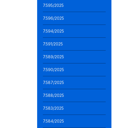
7.595/2025
7.596/2025
7.594/2025
7.591/2025
7.589/2025
7.590/2025
7.587/2025
7.588/2025
7.583/2025
7.584/2025