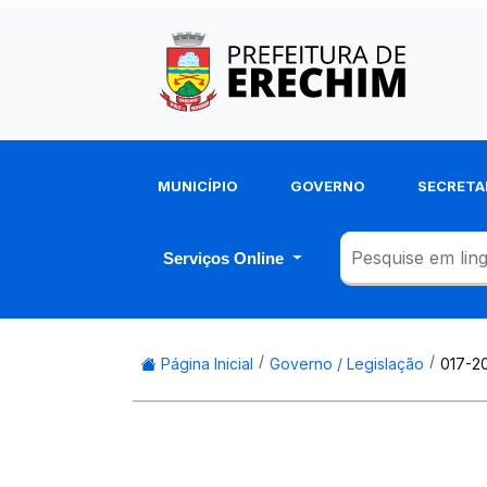
MUNICÍPIO
GOVERNO
SECRETA
Serviços Online
Página Inicial
Governo / Legislação
017-2