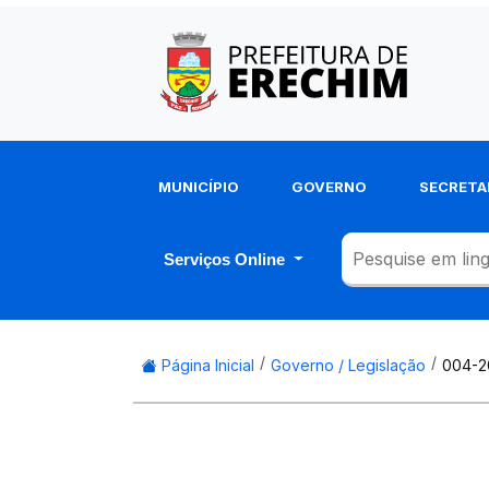
MUNICÍPIO
GOVERNO
SECRETA
Serviços Online
Página Inicial
Governo / Legislação
004-2