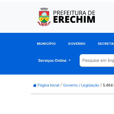
MUNICÍPIO
GOVERNO
SECRETA
Serviços Online
Página Inicial
Governo / Legislação
5.464