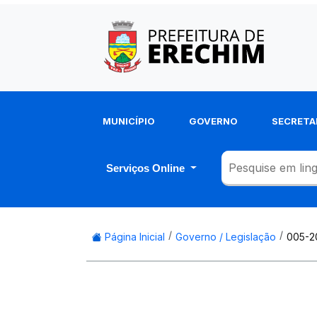
MUNICÍPIO
GOVERNO
SECRETA
Serviços Online
Página Inicial
Governo / Legislação
005-2