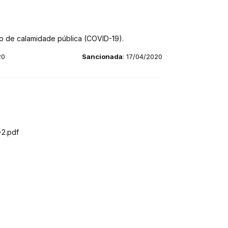
do de calamidade pública (COVID-19).
20
Sancionada
: 17/04/2020
2.pdf