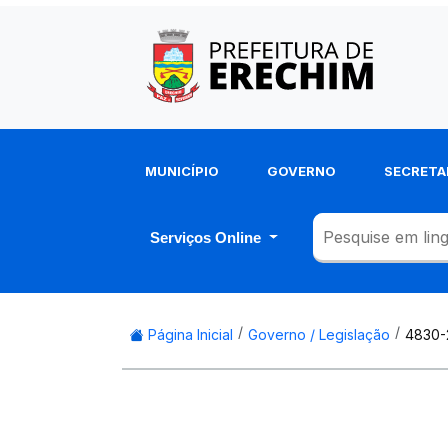
MUNICÍPIO
GOVERNO
SECRETA
Serviços Online
Página Inicial
Governo / Legislação
4830-