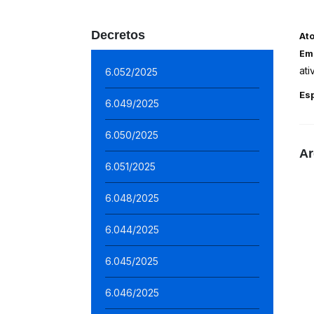
Decretos
At
Em
at
6.052/2025
Es
6.049/2025
6.050/2025
Ar
6.051/2025
6.048/2025
6.044/2025
6.045/2025
6.046/2025