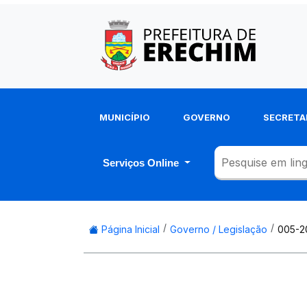
MUNICÍPIO
GOVERNO
SECRETA
Serviços Online
Página Inicial
Governo / Legislação
005-2