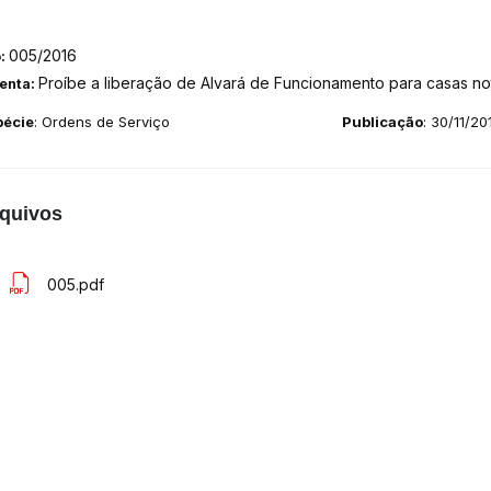
005/2016
o:
Proíbe a liberação de Alvará de Funcionamento para casas no
enta:
pécie
: Ordens de Serviço
Publicação
: 30/11/20
quivos
005.pdf