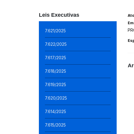
Leis Executivas
At
Em
PR
7.621/2025
Es
7.622/2025
7.617/2025
Ar
7.618/2025
7.619/2025
7.620/2025
7.614/2025
7.615/2025