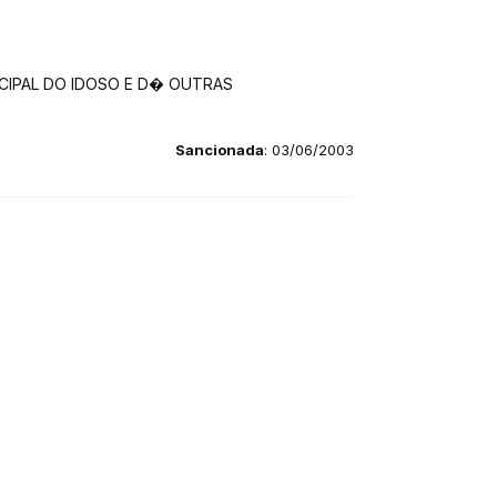
CIPAL DO IDOSO E D� OUTRAS
Sancionada
: 03/06/2003