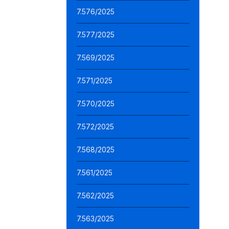
7.576/2025
7.577/2025
7.569/2025
7.571/2025
7.570/2025
7.572/2025
7.568/2025
7.561/2025
7.562/2025
7.563/2025