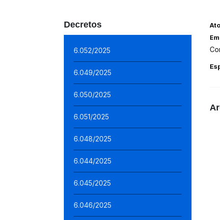
Decretos
At
Em
Con
6.052/2025
Es
6.049/2025
6.050/2025
Ar
6.051/2025
6.048/2025
6.044/2025
6.045/2025
6.046/2025