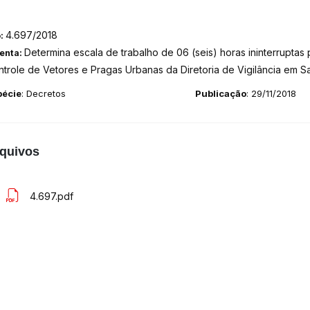
4.697/2018
o:
Determina escala de trabalho de 06 (seis) horas ininterruptas
enta:
trole de Vetores e Pragas Urbanas da Diretoria de Vigilância em S
pécie
: Decretos
Publicação
: 29/11/2018
quivos
4.697.pdf