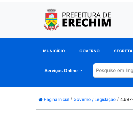
MUNICÍPIO
GOVERNO
SECRETA
Serviços Online
Página Inicial
Governo / Legislação
4.697