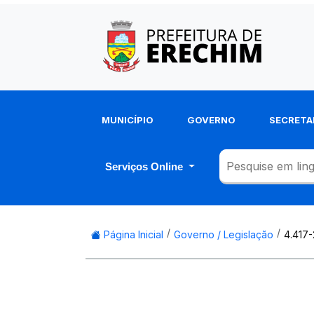
MUNICÍPIO
GOVERNO
SECRETA
Serviços Online
Página Inicial
Governo / Legislação
4.417-