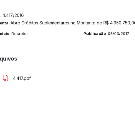
4.417/2016
o:
Abre Créditos Suplementares no Montante de R$ 4.950.750,00
enta:
pécie
: Decretos
Publicação
: 08/03/2017
quivos
4.417.pdf