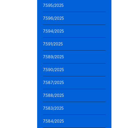
7.595/2025
7.596/2025
7.594/2025
7.591/2025
7.589/2025
7.590/2025
7.587/2025
7.588/2025
7.583/2025
7.584/2025