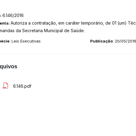
6.146/2016
o:
Autoriza a contratação, em caráter temporário, de 01 (um) T
enta:
mandas da Secretaria Municipal de Saúde.
pécie
: Leis Executivas
Publicação
: 20/05/201
quivos
6.146.pdf