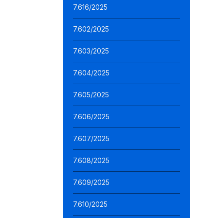
7.616/2025
7.602/2025
7.603/2025
7.604/2025
7.605/2025
7.606/2025
7.607/2025
7.608/2025
7.609/2025
7.610/2025