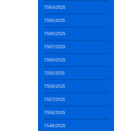
7.564/2025
7.565/2025
7.566/2025
7.567/2025
7.560/2025
7.555/2025
7.556/2025
7.557/2025
7.558/2025
7.548/2025