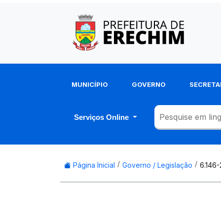
MUNICÍPIO
GOVERNO
SECRETA
Serviços Online
Página Inicial
Governo / Legislação
6.146-