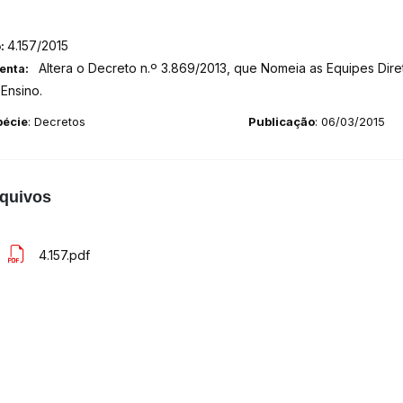
4.157/2015
o:
Altera o Decreto n.º 3.869/2013, que Nomeia as Equipes Diret
enta:
 Ensino.
pécie
: Decretos
Publicação
: 06/03/2015
quivos
4.157.pdf