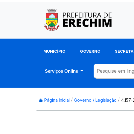
MUNICÍPIO
GOVERNO
SECRETA
Serviços Online
Página Inicial
Governo / Legislação
4.157-