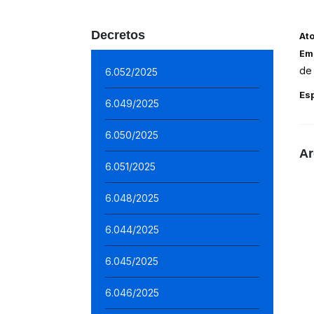
Decretos
At
Em
de
6.052/2025
Es
6.049/2025
6.050/2025
Ar
6.051/2025
6.048/2025
6.044/2025
6.045/2025
6.046/2025