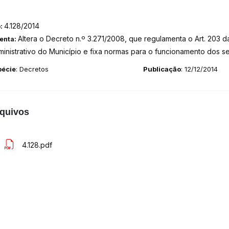
4.128/2014
o:
Altera o Decreto n.º 3.271/2008, que regulamenta o Art. 203 da
enta:
inistrativo do Município e fixa normas para o funcionamento dos 
pécie
: Decretos
Publicação
: 12/12/2014
quivos
4.128.pdf