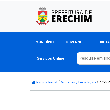
MUNICÍPIO
GOVERNO
SECRETA
Serviços Online
Página Inicial
Governo / Legislação
4.128-