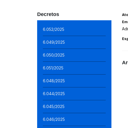
Decretos
At
Em
Adm
6.052/2025
Es
6.049/2025
6.050/2025
Ar
6.051/2025
6.048/2025
6.044/2025
6.045/2025
6.046/2025