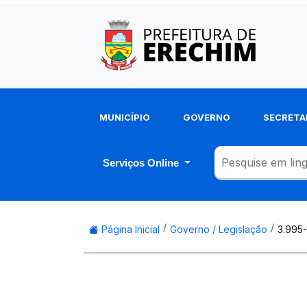
MUNICÍPIO
GOVERNO
SECRETA
Serviços Online
Página Inicial
Governo / Legislação
3.995