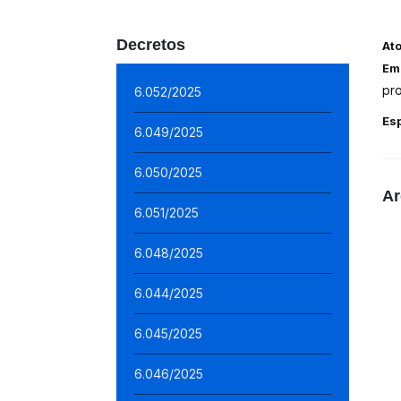
Decretos
At
Em
pr
6.052/2025
Es
6.049/2025
6.050/2025
Ar
6.051/2025
6.048/2025
6.044/2025
6.045/2025
6.046/2025