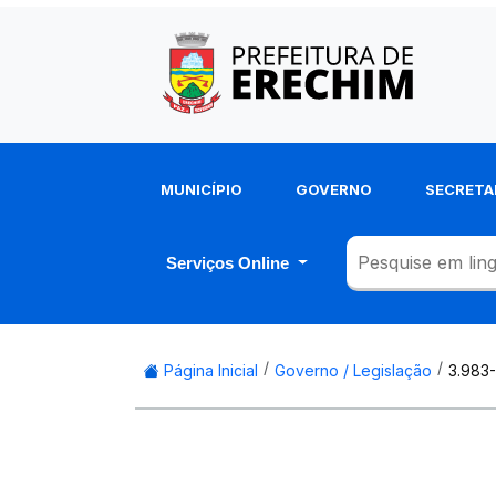
MUNICÍPIO
GOVERNO
SECRETA
Serviços Online
Página Inicial
Governo / Legislação
3.983