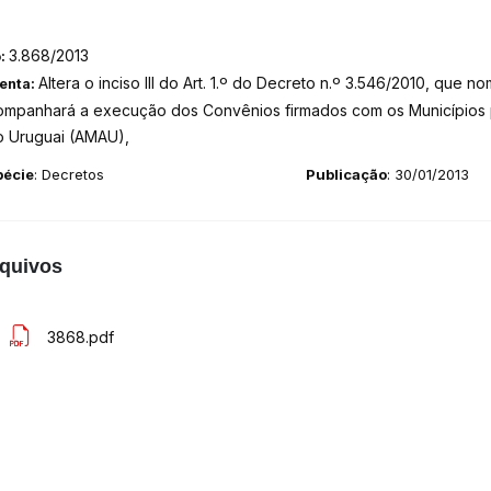
3.868/2013
o:
Altera o inciso III do Art. 1.º do Decreto n.º 3.546/2010, qu
enta:
ompanhará a execução dos Convênios firmados com os Municípios 
o Uruguai (AMAU),
pécie
: Decretos
Publicação
: 30/01/2013
quivos
3868.pdf