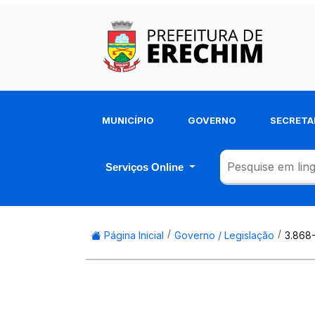
MUNICÍPIO
GOVERNO
SECRETA
Serviços Online
Página Inicial
Governo / Legislação
3.868