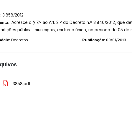
3.858/2012
o:
Acresce o § 7.º ao Art. 2.º do Decreto n.º 3.846/2012, que d
enta:
artições públicas municipais, em turno único, no período de 05 de
pécie
: Decretos
Publicação
: 09/01/2013
quivos
3858.pdf