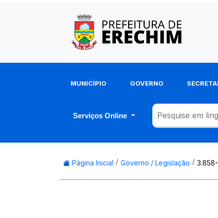
MUNICÍPIO
GOVERNO
SECRETA
Serviços Online
Página Inicial
Governo / Legislação
3.858