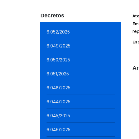
Decretos
At
Em
rep
6.052/2025
Es
6.049/2025
6.050/2025
Ar
6.051/2025
6.048/2025
6.044/2025
6.045/2025
6.046/2025