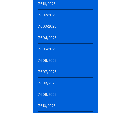
7.616/2025
7.602/2025
7.603/2025
7.604/2025
7.605/2025
7.606/2025
7.607/2025
7.608/2025
7.609/2025
7.610/2025