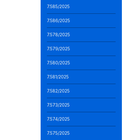
7.585/2025
7.586/2025
7.578/2025
7.579/2025
7.580/2025
7.581/2025
7.582/2025
7.573/2025
7.574/2025
7.575/2025