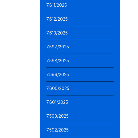
7.611/2025
7.612/2025
7.613/2025
7.597/2025
7.598/2025
7.599/2025
7.600/2025
7.601/2025
7.593/2025
7.592/2025