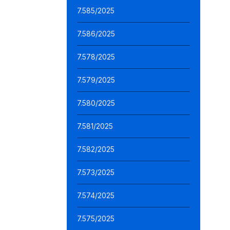
7.585/2025
7.586/2025
7.578/2025
7.579/2025
7.580/2025
7.581/2025
7.582/2025
7.573/2025
7.574/2025
7.575/2025