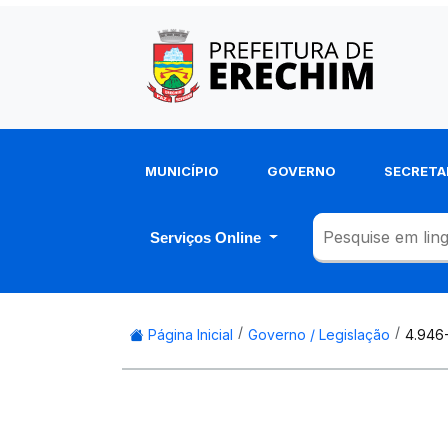
MUNICÍPIO
GOVERNO
SECRETA
Serviços Online
Página Inicial
Governo / Legislação
4.946-