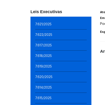
Leis Executivas
At
Em
Pod
7.621/2025
Es
7.622/2025
7.617/2025
Ar
7.618/2025
7.619/2025
7.620/2025
7.614/2025
7.615/2025