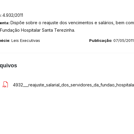
4.932/2011
o:
Dispõe sobre o reajuste dos vencimentos e salários, bem com
enta:
Fundação Hospitalar Santa Terezinha.
pécie
: Leis Executivas
Publicação
: 07/05/2011
quivos
4932___reajuste_salarial_dos_servidores_da_fundao_hospitala