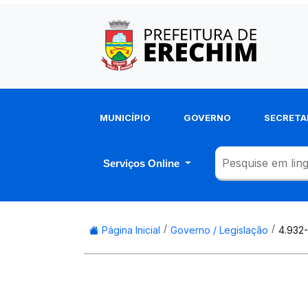
MUNICÍPIO
GOVERNO
SECRETA
Serviços Online
Página Inicial
Governo / Legislação
4.932-