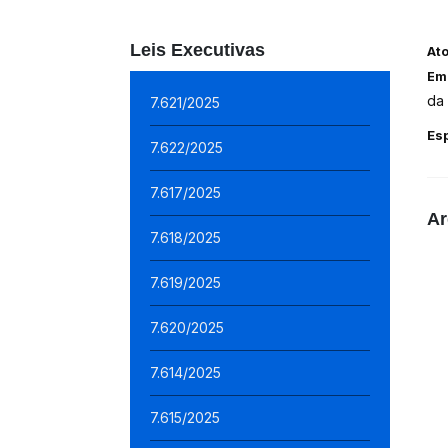
Leis Executivas
At
Em
da 
7.621/2025
Es
7.622/2025
7.617/2025
Ar
7.618/2025
7.619/2025
7.620/2025
7.614/2025
7.615/2025