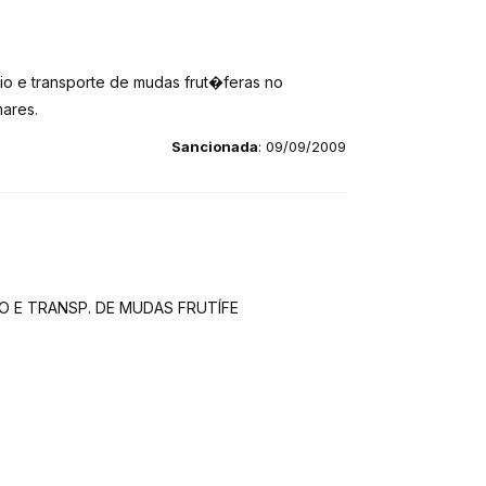
io e transporte de mudas frut�feras no
mares.
Sancionada
: 09/09/2009
IO E TRANSP. DE MUDAS FRUTÍFE