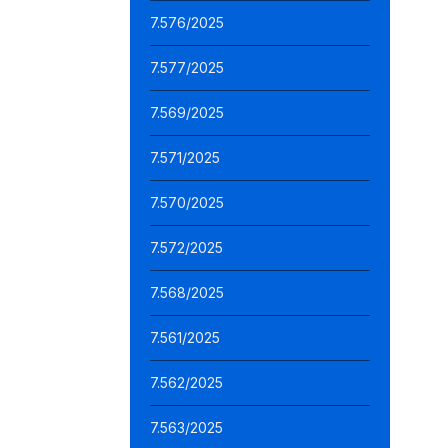
7.576/2025
7.577/2025
7.569/2025
7.571/2025
7.570/2025
7.572/2025
7.568/2025
7.561/2025
7.562/2025
7.563/2025