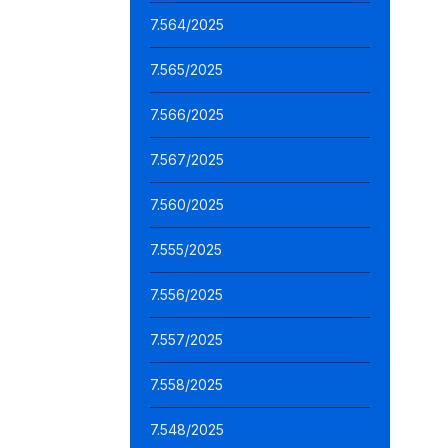
7.564/2025
7.565/2025
7.566/2025
7.567/2025
7.560/2025
7.555/2025
7.556/2025
7.557/2025
7.558/2025
7.548/2025