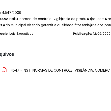
4.547/2009
o:
Institui normas de controle, vigil�ncia da produ��o, com�rc
enta:
rit�rio municipal visando garantir a qualidade fitossanit�ria dos po
pécie
: Leis Executivas
Publicação
: 12/09/2009
quivos
4547 - INST. NORMAS DE CONTROLE, VIGILÂNCIA, COMÉRC