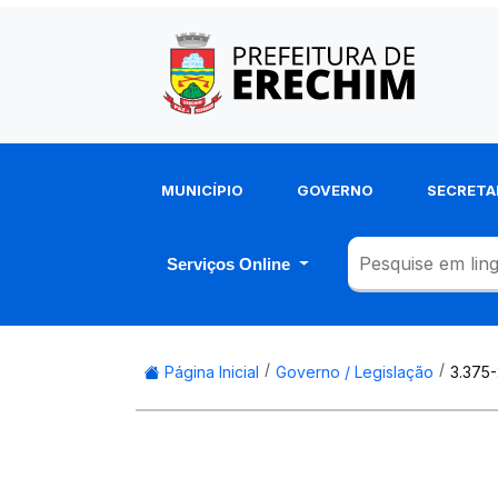
MUNICÍPIO
GOVERNO
SECRETA
Serviços Online
Página Inicial
Governo / Legislação
3.375