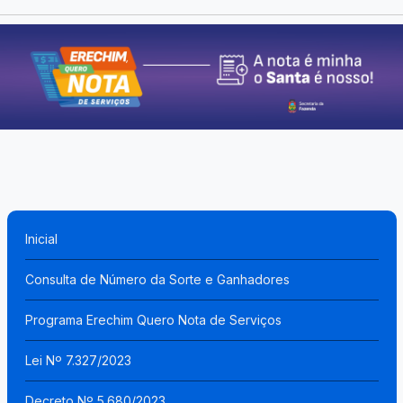
Inicial
Consulta de Número da Sorte e Ganhadores
Programa Erechim Quero Nota de Serviços
Lei Nº 7.327/2023
Decreto Nº 5.680/2023