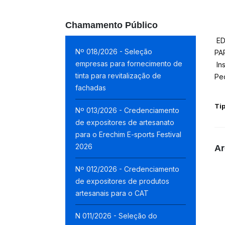
Chamamento Público
ED
Nº 018/2026 - Seleção
PA
empresas para fornecimento de
Ins
tinta para revitalização de
Ped
fachadas
Ti
Nº 013/2026 - Credenciamento
de expositores de artesanato
para o Erechim E-sports Festival
2026
Ar
Nº 012/2026 - Credenciamento
de expositores de produtos
artesanais para o CAT
N 011/2026 - Seleção do