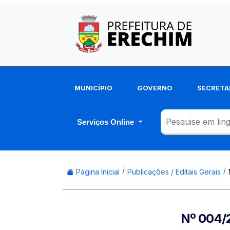
MUNICÍPIO
GOVERNO
SECRETA
Serviços Online
Página Inicial
Publicações / Editais Gerais
Nº 004/2