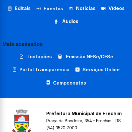
Editais
Notícias
Vídeos
Eventos
Áudios
Mais acessados
Licitações
Emissão NFSe/CFSe
Portal Transparência
Serviços Online
Campeonatos
Prefeitura Municipal de Erechim
Praça da Bandeira, 354 - Erechim - RS
(54) 3520 7000