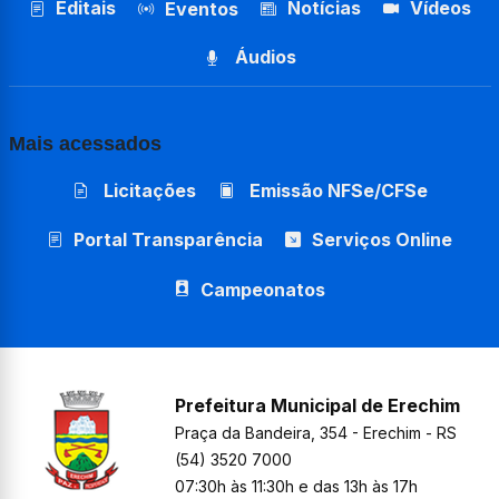
Editais
Notícias
Vídeos
Eventos
Áudios
Mais acessados
Licitações
Emissão NFSe/CFSe
Portal Transparência
Serviços Online
Campeonatos
Prefeitura Municipal de Erechim
Praça da Bandeira, 354 - Erechim - RS
(54) 3520 7000
07:30h às 11:30h e das 13h às 17h