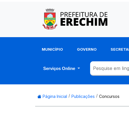
MUNICÍPIO
GOVERNO
SECRETA
Serviços Online
Página Inicial
Publicações
Concursos