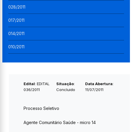
028/2011
017/2011
014/2011
010/2011
Edital
: EDITAL
Situação
:
Data Abertura
:
036/2011
Concluido
11/07/2011
Processo Seletivo
Agente Comunitário Saúde - micro 14