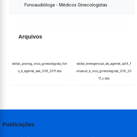
Fonoaudióloga - Médicos Ginecologistas
Arquivos
edital_prorrog_mico_ginecologista_fon
edital_emergencial_de_agente_sa14_f
o_e_agente_sae_038_2011.doc
onoaud_e_mco_ginecologista_036_20
11_v.doc
Publicações