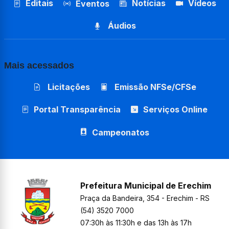
Editais
Notícias
Vídeos
Eventos
Áudios
Mais acessados
Licitações
Emissão NFSe/CFSe
Portal Transparência
Serviços Online
Campeonatos
Prefeitura Municipal de Erechim
Praça da Bandeira, 354 - Erechim - RS
(54) 3520 7000
07:30h às 11:30h e das 13h às 17h