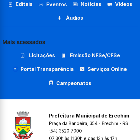
Editais
Notícias
Vídeos
Eventos
Áudios
Mais acessados
Licitações
Emissão NFSe/CFSe
Portal Transparência
Serviços Online
Campeonatos
Prefeitura Municipal de Erechim
Praça da Bandeira, 354 - Erechim - RS
(54) 3520 7000
07:30h às 11:30h e das 13h às 17h