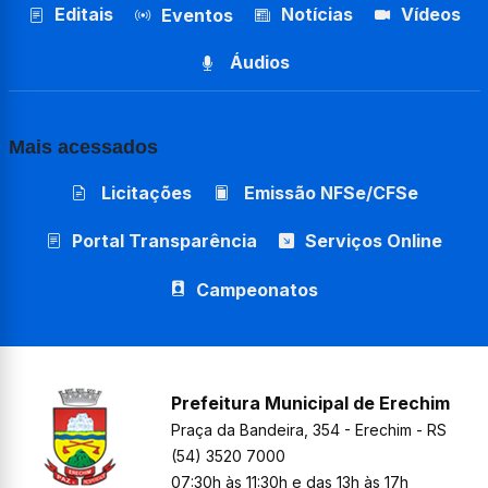
Editais
Notícias
Vídeos
Eventos
Áudios
Mais acessados
Licitações
Emissão NFSe/CFSe
Portal Transparência
Serviços Online
Campeonatos
Prefeitura Municipal de Erechim
Praça da Bandeira, 354 - Erechim - RS
(54) 3520 7000
07:30h às 11:30h e das 13h às 17h