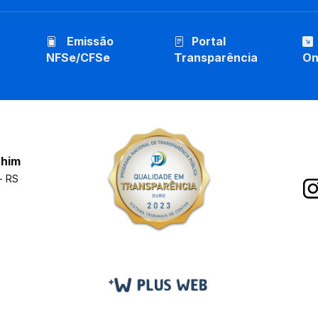
Emissão
Portal
NFSe/CFSe
Transparência
On
chim
- RS