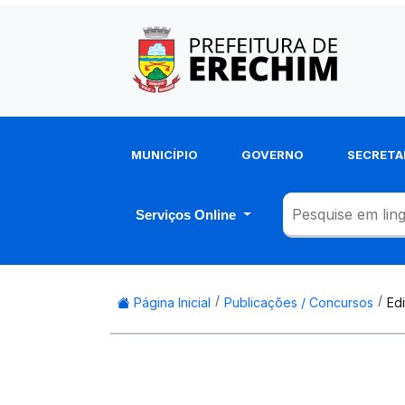
MUNICÍPIO
GOVERNO
SECRETA
Serviços Online
Página Inicial
Publicações / Concursos
Ed