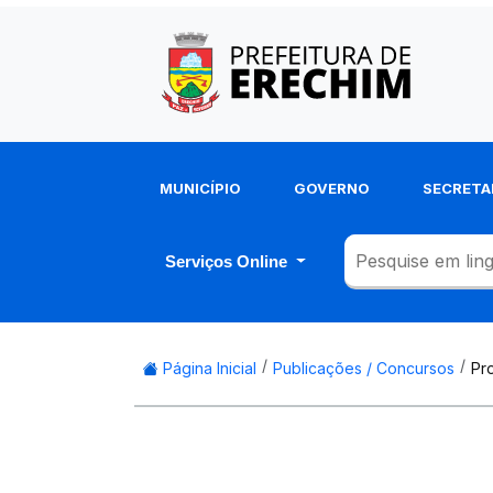
MUNICÍPIO
GOVERNO
SECRETA
Serviços Online
Página Inicial
Publicações / Concursos
Pr