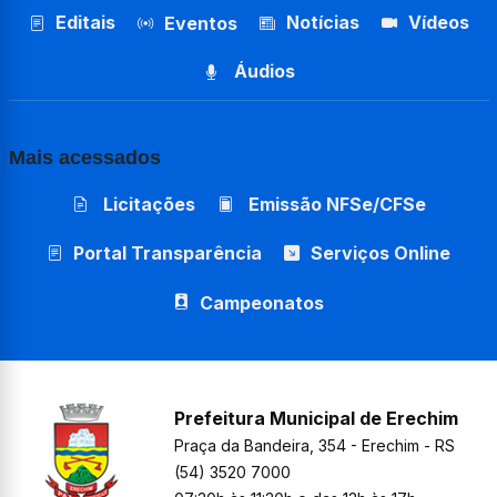
Editais
Notícias
Vídeos
Eventos
Áudios
Mais acessados
Licitações
Emissão NFSe/CFSe
Portal Transparência
Serviços Online
Campeonatos
Prefeitura Municipal de Erechim
Praça da Bandeira, 354 - Erechim - RS
(54) 3520 7000