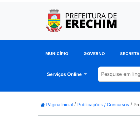
MUNICÍPIO
GOVERNO
SECRETA
Serviços Online
Página Inicial
Publicações / Concursos
Pr