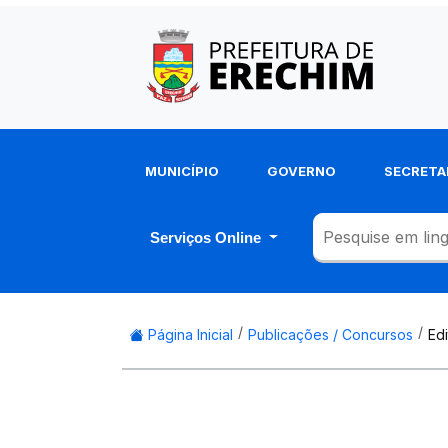
MUNICÍPIO
GOVERNO
SECRETA
Serviços Online
Página Inicial
Publicações / Concursos
Ed